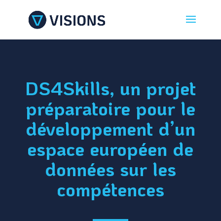
DS4Skills, un projet
préparatoire pour le
développement d’un
espace européen de
données sur les
compétences