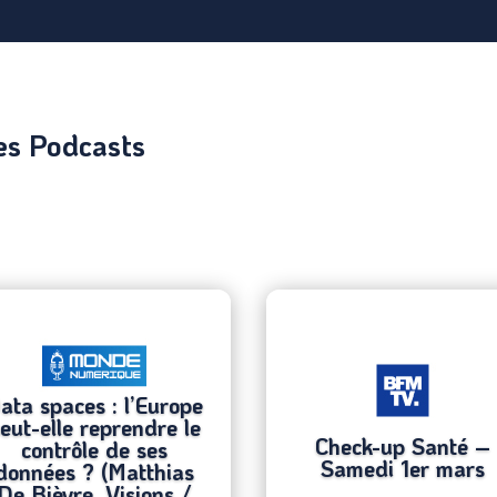
es Podcasts
ata spaces : l’Europe
eut-elle reprendre le
Check-up Santé –
contrôle de ses
Samedi 1er mars
données ? (Matthias
De Bièvre, Visions /