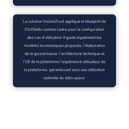
La solution VisionsTrust applique le blueprint de
DS4Skills comme cadre pour la configuration
des cas d’utilisation. Il guide également les
modèles économiques proposés, l’élaboration
de la gouvernance, l’architecture technique et
l’UX de la plateforme l’expérience utilisateur de
la plateforme, garantissant ainsi une utilisation
optimale du data space.